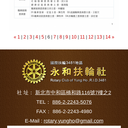
«
1
|
2
|
3
|
4
|
5
| 6 |
7
|
8
|
9
|
10
|
11
|
12
|
13
|
14
»
社 址：
新北市中和區橋和路116號7樓之2
TEL：
886-2-2243-5076
FAX： 886-2-2243-4980
E-Mail :
rotary.yungho@gmail.com