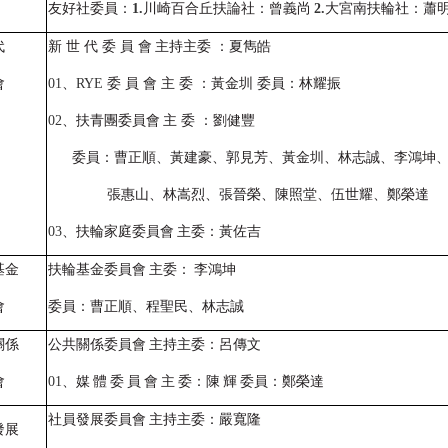
友好社委員：
1.
川崎百合丘扶論社：曾義尚
2.
大宮南扶輪社：蕭
代
新 世 代 委 員 會
主持主委 ：夏雋皓
會
01
、
RYE
委 員 會 主 委 ：黃金圳 委員：林耀振
02
、扶青團委員會
主 委 ：劉健豐
委員：曹正順、黃建豪、郭見芳、黃金圳、林志誠、李鴻坤
張惠山、林嵩烈、張晉榮、陳照堂、伍世耀、鄭榮達
03
、扶輪家庭委員會
主委：黃佐吉
基金
扶輪基金委員會
主委：
李鴻坤
會
委員：曹正順、程聖民、林志誠
關係
公共關係委員會
主持主委：呂傳文
會
01
、媒
體
委
員
會
主
委：陳
輝
委員：鄭榮達
社員發展委員會
主持主委：嚴寬隆
發展