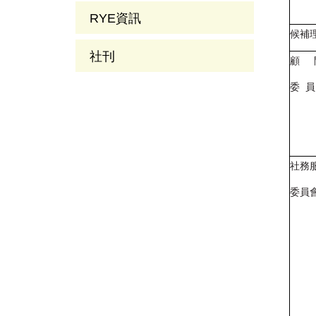
RYE資訊
候補
社刊
顧 
委 員
社務
委員