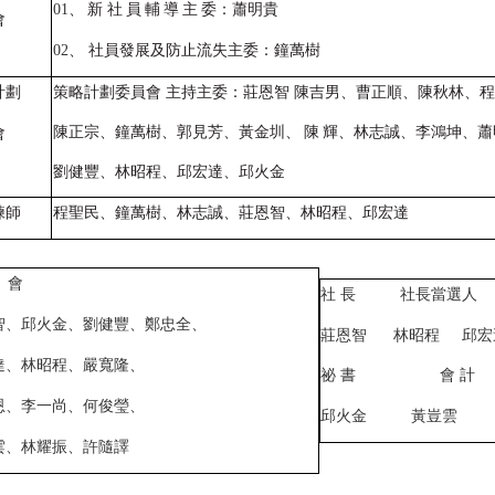
01
、
新 社
員
輔
導
主
委：蕭明貴
會
02
、 社員發展及防止流失主委：鐘萬樹
計劃
策略計劃委員會 主持主委：莊恩智
陳吉男、曹正順、陳秋林、程
陳正宗、鐘萬樹、郭見芳、黃金圳、
陳
輝、林志誠、李鴻坤、蕭
會
劉健豐、林昭程、邱宏達、邱火金
練師
程聖民、鐘萬樹、林志誠、莊恩智、林昭程、邱宏達
 會
社 長 社長當選人 
智、邱火金、劉健豐、鄭忠全、
莊恩智 林昭程 邱宏
達、林昭程、嚴寬隆、
祕 書 會 計
恩、李一尚、何俊瑩、
邱火金 黃豈雲
雲、林耀振、許隨譯