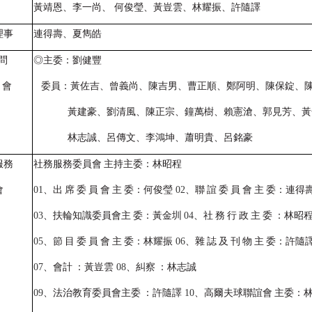
黃靖恩、李一尚、 何俊瑩、黃豈雲、林耀振、許隨譯
理事
連得壽、夏雋皓
問
◎主委：劉健豐
 會
委員：黃佐吉、曾義尚、陳吉男、曹正順、鄭阿明、陳保錠、
黃建豪、劉清風、陳正宗、鐘萬樹、賴憲滄、郭見芳、黃
林志誠、呂傳文、李鴻坤、蕭明貴、呂銘豪
服務
社務服務委員會
主持主委：林昭程
會
01
、出
席
委
員
會
主
委：何俊瑩
02
、聯
誼
委
員
會
主
委：連得
03
、扶輪知識委員會主
委：黃金圳
04
、社
務
行
政
主
委
：林昭
05
、節
目
委
員
會
主
委：林耀振
06
、雜
誌
及
刊
物
主
委：許隨
07
、會計
：黃豈雲
08
、糾察
：林志誠
09
、法治教育委員會主委
：許隨譯
10
、高爾夫球聯誼會
主委：