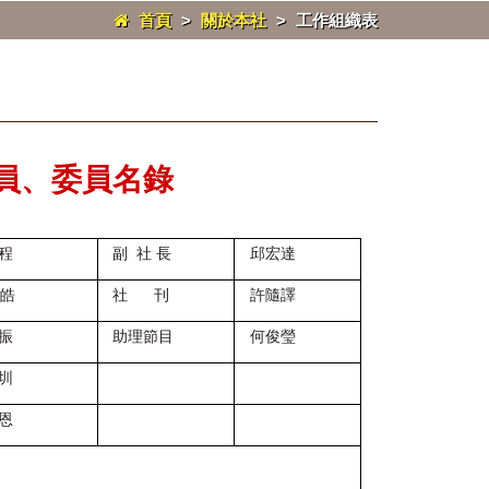
首頁
>
關於本社
>
工作組織表
、職員、委員名錄
程
副 社 長
邱宏達
皓
社 刊
許隨譯
振
助理節目
何俊瑩
圳
恩