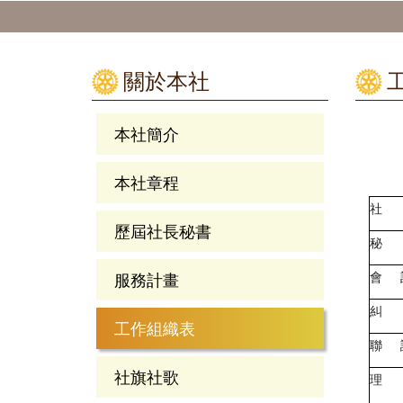
關於本社
本社簡介
本社章程
社 
歷屆社長秘書
秘 
會 
服務計畫
糾 
工作組織表
聯 
社旗社歌
理 