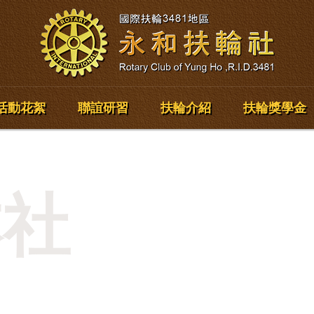
活動花絮
聯誼研習
扶輪介紹
扶輪獎學金
本社