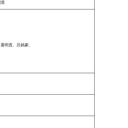
明貴
、蕭明貴、呂銘豪、