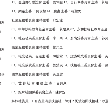
11
、登山健行聯誼會
主委：夏雋皓
12
、自行車委員會
主委：黃
13
、網路主委
：何俊瑩
14
、臉書
主委：程聖民
社區服務委員會
主持主委：邱宏達
服務
01
、中華扶輪教育基金會主委
：黃建豪
02
、永和扶輪社教育基金
會
03
、社區發展委員會主
委：李一尚
04
、肝防治委員會
主委：郭
職業服務委員會
主持主委：鄭忠全
服務
01
、職業發展、促進主
委：陳照堂
02
、認識職業委員會主
委：
會
03
、職業成就委員會主
委：劉清風
04
、扶輪義工委員會主
委：
服務
國際服務委員會
主持主委：黃豈雲
會
01
、世 界 社 會 服 務 主 委 ：呂銘豪
02
、姐妹社關係委員會主委：陳保錠
姊妹社委員：
1.
名古屋清須扶論社：陳輝
2.
阿波池田扶輪社：賴