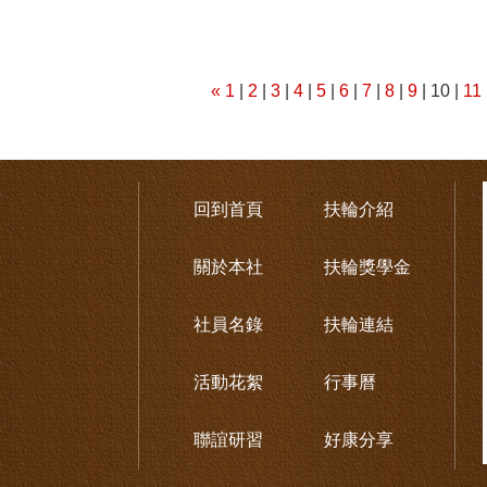
«
1
|
2
|
3
|
4
|
5
|
6
|
7
|
8
|
9
| 10 |
11
回到首頁
扶輪介紹
關於本社
扶輪獎學金
社員名錄
扶輪連結
活動花絮
行事曆
聯誼研習
好康分享