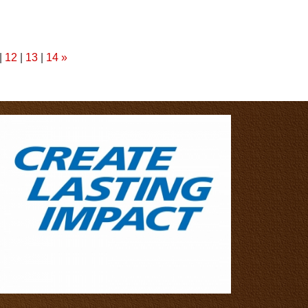
|
12
|
13
|
14
»