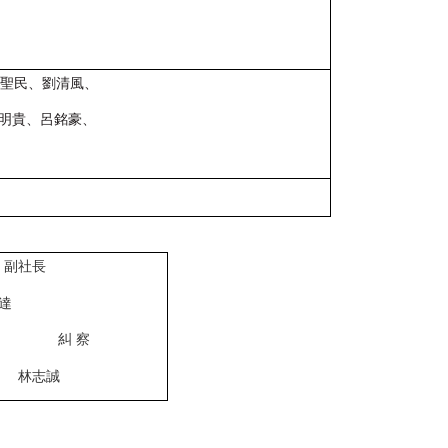
聖民、劉清風、
明貴、呂銘豪、
副社長
達
 糾 察
 林志誠