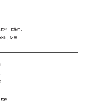
陳秋林、程聖民、
金圳、陳
輝、
壽
程
譯
林昭程