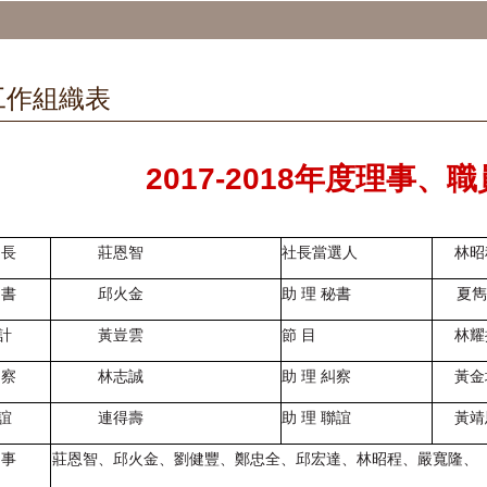
工作組織表
2017-2018年度理事
長
莊恩智
社長當選人
林昭
書
邱火金
助 理 秘書
夏雋
計
黃豈雲
節
目
林耀
察
林志誠
助 理 糾察
黃金
誼
連得壽
助 理 聯誼
黃靖
事
莊恩智、邱火金、劉健豐、鄭忠全、邱宏達、林昭程、嚴寬隆、