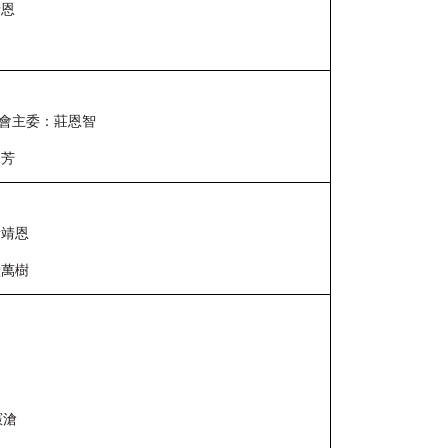
靖恩
會主委：莊恩智
見芳
黃靖恩
鐘萬樹
憲滄