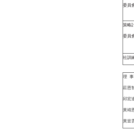
委員
策略
委員
社訓
理 事
莊恩
邱宏
黃靖
黃豈